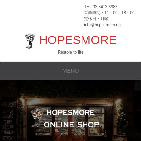
TEL:03-6413-8683
営業時間：11：00～18：00
定休日：月曜
info@hopesmore.net
HOPESMORE
Restore to life
MENU