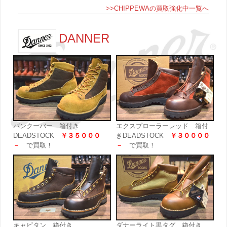
>>CHIPPEWAの買取強化中一覧へ
DANNER
バンクーバー 箱付き
エクスプローラーレッド 箱付
DEADSTOCK
￥３５０００
きDEADSTOCK
￥３００００
－
で買取！
－
で買取！
キャピタン 箱付き
ダナーライト黒タグ 箱付き