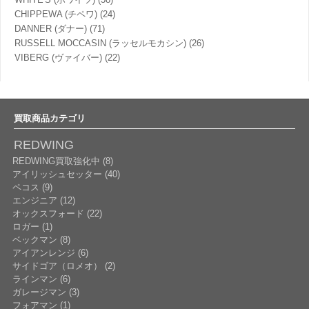
CHIPPEWA (チペワ)
(24)
DANNER (ダナー)
(71)
RUSSELL MOCCASIN (ラッセルモカシン)
(26)
VIBERG (ヴァイバー)
(22)
買取商品カテゴリ
REDWING
REDWING買取強化中 (8)
アイリッシュセッター (40)
ペコス (9)
エンジニア (12)
オックスフォード (22)
ロガー (1)
ベックマン (8)
アイアンレンジ (6)
サイドゴア（ロメオ） (2)
ラインマン (6)
ガレージマン (3)
フォアマン (1)