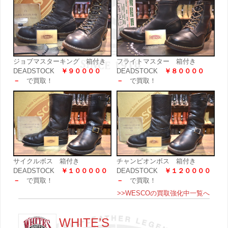
ジョブマスターキング 箱付き
フライトマスター 箱付き
DEADSTOCK
￥９００００
DEADSTOCK
￥８００００
－
で買取！
－
で買取！
サイクルボス 箱付き
チャンピオンボス 箱付き
DEADSTOCK
￥１０００００
DEADSTOCK
￥１２００００
－
で買取！
－
で買取！
>>WESCOの買取強化中一覧へ
WHITE’S