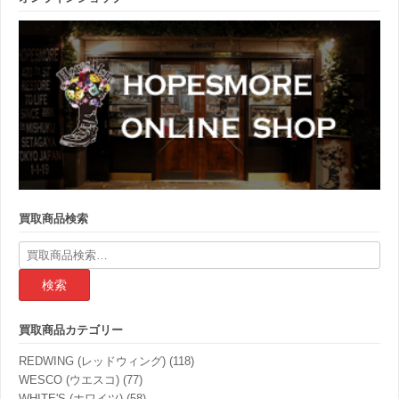
買取商品検索
検
索
結
果:
買取商品カテゴリー
REDWING (レッドウィング)
(118)
WESCO (ウエスコ)
(77)
WHITE'S (ホワイツ)
(58)