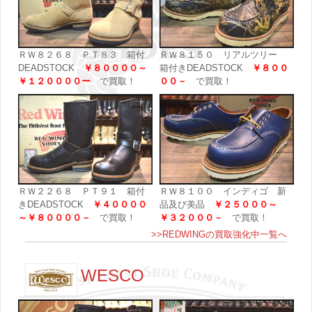
ＲＷ８２６８ ＰＴ８３ 箱付
ＲＷ８１５０ リアルツリー
DEADSTOCK
￥８００００～
箱付きDEADSTOCK
￥８００
￥１２００００ー
で買取！
００－
で買取！
ＲＷ２２６８ ＰＴ９１ 箱付
ＲＷ８１００ インディゴ 新
きDEADSTOCK
￥４００００
品及び美品
￥２５０００～
～￥８００００－
で買取！
￥３２０００－
で買取！
>>REDWINGの買取強化中一覧へ
WESCO