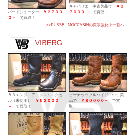
キャバリエ 中古美品で
￥２
バードシューター
￥２７００
７０００－
で買取！
０－
で買取！
>>RUSSEL MOCCASINの買取強化中一覧へ
VIBERG
８３エンジニア クロムエクセ
ピーナッツブルハイド 中古美
ル（未使用）
￥５２０００
品で
￥８００００－
で買
－
で買取！
取！