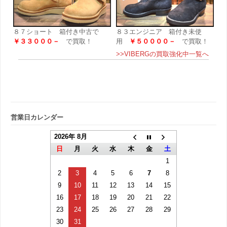
８７ショート 箱付き中古で
８３エンジニア 箱付き未使
￥３３０００－
で買取！
用
￥５００００－
で買取！
>>VIBERGの買取強化中一覧へ
営業日カレンダー
2026年 8月
日
月
火
水
木
金
土
1
2
3
4
5
6
7
8
9
10
11
12
13
14
15
16
17
18
19
20
21
22
23
24
25
26
27
28
29
30
31