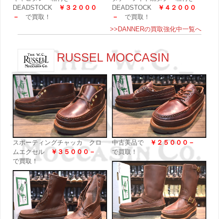
DEADSTOCK
￥３２０００
DEADSTOCK
￥４２０００
－
で買取！
－
で買取！
>>DANNERの買取強化中一覧へ
RUSSEL MOCCASIN
スポーティングチャッカ クロ
中古美品で
￥２５０００－
ムエクセル
￥３５０００－
で買取！
で買取！