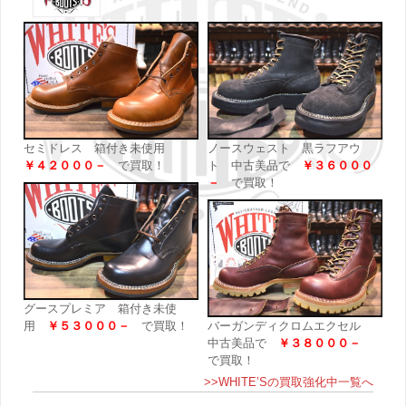
セミドレス 箱付き未使用
ノースウェスト 黒ラフアウ
￥４２０００－
で買取！
ト 中古美品で
￥３６０００
－
で買取！
グースプレミア 箱付き未使
用
￥５３０００－
で買取！
バーガンディクロムエクセル
中古美品で
￥３８０００－
で買取！
>>WHITE’Sの買取強化中一覧へ