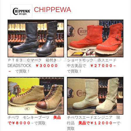
CHIPPEWA
ＰＴ８３ Ｃマーク 箱付き
ショートモック 赤スエード
DEADSTOCK
￥３００００
中古美品で
￥２７０００－
－
で買取！
で買取！
チペワ モンキーブーツ
美品
チペワスエードエンジニア 現
で￥８０００
－で買取
行品
美品で￥１２０００
ーで
買取